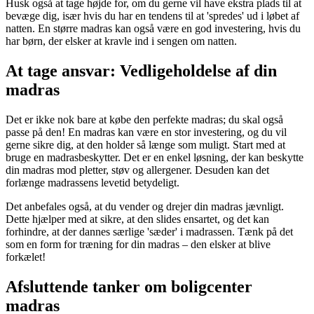
Husk også at tage højde for, om du gerne vil have ekstra plads til at
bevæge dig, især hvis du har en tendens til at 'spredes' ud i løbet af
natten. En større madras kan også være en god investering, hvis du
har børn, der elsker at kravle ind i sengen om natten.
At tage ansvar: Vedligeholdelse af din
madras
Det er ikke nok bare at købe den perfekte madras; du skal også
passe på den! En madras kan være en stor investering, og du vil
gerne sikre dig, at den holder så længe som muligt. Start med at
bruge en madrasbeskytter. Det er en enkel løsning, der kan beskytte
din madras mod pletter, støv og allergener. Desuden kan det
forlænge madrassens levetid betydeligt.
Det anbefales også, at du vender og drejer din madras jævnligt.
Dette hjælper med at sikre, at den slides ensartet, og det kan
forhindre, at der dannes særlige 'sæder' i madrassen. Tænk på det
som en form for træning for din madras – den elsker at blive
forkælet!
Afsluttende tanker om boligcenter
madras