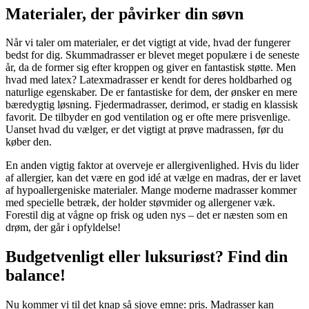
Materialer, der påvirker din søvn
Når vi taler om materialer, er det vigtigt at vide, hvad der fungerer
bedst for dig. Skummadrasser er blevet meget populære i de seneste
år, da de former sig efter kroppen og giver en fantastisk støtte. Men
hvad med latex? Latexmadrasser er kendt for deres holdbarhed og
naturlige egenskaber. De er fantastiske for dem, der ønsker en mere
bæredygtig løsning. Fjedermadrasser, derimod, er stadig en klassisk
favorit. De tilbyder en god ventilation og er ofte mere prisvenlige.
Uanset hvad du vælger, er det vigtigt at prøve madrassen, før du
køber den.
En anden vigtig faktor at overveje er allergivenlighed. Hvis du lider
af allergier, kan det være en god idé at vælge en madras, der er lavet
af hypoallergeniske materialer. Mange moderne madrasser kommer
med specielle betræk, der holder støvmider og allergener væk.
Forestil dig at vågne op frisk og uden nys – det er næsten som en
drøm, der går i opfyldelse!
Budgetvenligt eller luksuriøst? Find din
balance!
Nu kommer vi til det knap så sjove emne: pris. Madrasser kan