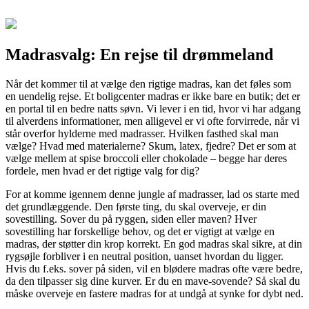
Madrasvalg: En rejse til drømmeland
Når det kommer til at vælge den rigtige madras, kan det føles som
en uendelig rejse. Et boligcenter madras er ikke bare en butik; det er
en portal til en bedre natts søvn. Vi lever i en tid, hvor vi har adgang
til alverdens informationer, men alligevel er vi ofte forvirrede, når vi
står overfor hylderne med madrasser. Hvilken fasthed skal man
vælge? Hvad med materialerne? Skum, latex, fjedre? Det er som at
vælge mellem at spise broccoli eller chokolade – begge har deres
fordele, men hvad er det rigtige valg for dig?
For at komme igennem denne jungle af madrasser, lad os starte med
det grundlæggende. Den første ting, du skal overveje, er din
sovestilling. Sover du på ryggen, siden eller maven? Hver
sovestilling har forskellige behov, og det er vigtigt at vælge en
madras, der støtter din krop korrekt. En god madras skal sikre, at din
rygsøjle forbliver i en neutral position, uanset hvordan du ligger.
Hvis du f.eks. sover på siden, vil en blødere madras ofte være bedre,
da den tilpasser sig dine kurver. Er du en mave-sovende? Så skal du
måske overveje en fastere madras for at undgå at synke for dybt ned.