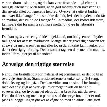
variere dramatisk i pris, og det kan være fristende at gå efter det
billigste alternativ. Men husk, at en god madras er en investering i
din søvnkvalitet og generelle helbred. Overvej at sætte et budget,
men vær ikke bange for at strække det lidt, hvis det betyder, at du får
en madras, der vil holde i mange år. En madras, der koster lidt mere,
kan spare dig for mange søvnløse nætter og dyre lægebesøg i
fremtiden.
Det kan også være en god idé at tjekke ud, om boligcentret tilbyder
mulighed for at teste madrassen. Mange steder giver dig chancen for
at sove på madrassen i en nat eller to, så du virkelig kan mærke, om
det er den rigtige for dig. Det er som at tage en date med din madras,
inden I forpligter jer til hinanden!
At vælge den rigtige størrelse
Når du har besluttet dig for materialet og prisklassen, er det tid til at
overveje størrelsen. Standardstørrelserne er enkeltseng, 3/4 seng,
dobbeltseng og kingsize. Det kan virke som en simpel beslutning,
men det er vigtigt at overveje, hvor meget plads du har i dit
soveværelse, og hvor meget plads du har brug for, når du sover.
Hvis du deler seng med en partner, skal du sørge for, at der er nok
plads til begge. Ingen ønsker at vågne op med en albue i ansigtet!