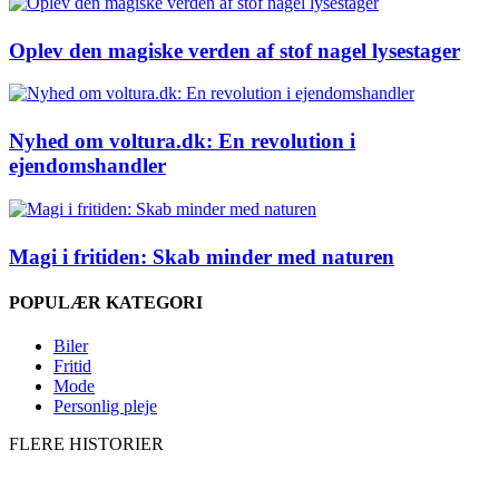
Oplev den magiske verden af stof nagel lysestager
Nyhed om voltura.dk: En revolution i
ejendomshandler
Magi i fritiden: Skab minder med naturen
POPULÆR KATEGORI
Biler
Fritid
Mode
Personlig pleje
FLERE HISTORIER