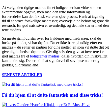
At vælge den rigtige madras fra et boligcenter kan virke som en
skræmmende opgave, men med den rette information og
forberedelse kan det faktisk være en sjov proces. Husk at tage dig
tid til at prøve forskellige madrasser, overveje dine behov og gøre dit
research. En god nats søvn er uvurderlig, og det hele starter med den
rette madras.
Så næste gang du står over for hylderne med madrasser, skal du
huske på alt det, vi har drøftet. Du er ikke bare på udkig efter en
madras – du søger en partner for dine nætter, en som vil støtte dig og
give dig de bedste drømme. Giv dig selv den gave at investere i en
god madras fra et
boligcenter madras
, og se hvordan din livskvalitet
kan ændre sig. Det er tid til at sige farvel til søvnløse nætter og
goddag til drømmeland!
SENESTE ARTIKLER
Få dit hjem til at dufte fantastisk med disse tricks!